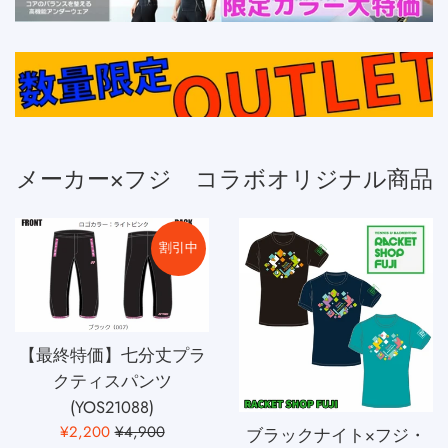
メーカー×フジ コラボオリジナル商品
割引中
【最終特価】七分丈プラ
クティスパンツ
(YOS21088)
販
通
¥2,200
¥4,900
ブラックナイト×フジ・