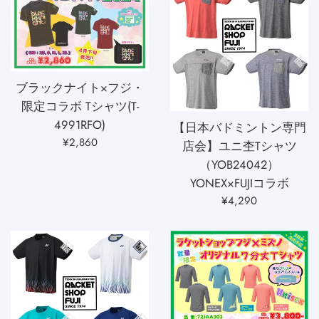
ブラックナイト×フジ・
限定コラボ Tシャツ(T-
4991RFO)
【日本バドミントン専門
通
¥2,860
店会】ユニ杢Tシャツ
常
（YOB24042）
価
YONEX×FUJIコラボ
格
通
¥4,290
常
価
格