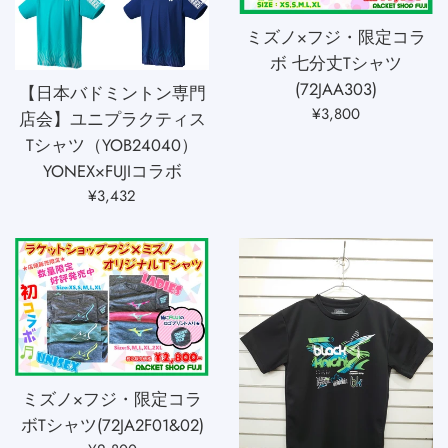
ミズノ×フジ・限定コラ
ボ 七分丈Tシャツ
(72JAA303)
【日本バドミントン専門
通
¥3,800
店会】ユニプラクティス
常
Tシャツ（YOB24040）
価
YONEX×FUJIコラボ
格
通
¥3,432
常
価
格
ミズノ×フジ・限定コラ
ボTシャツ(72JA2F01&02)