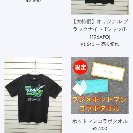
通
¥2,800
常
価
【大特価】オリジナル ブ
格
ラックナイト Tシャツ(T-
1196AFO)
通
¥1,540
—
売り切れ
常
価
格
ホットマンコラボタオル
通
¥2,200