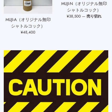
MUJI-N（オリジナル無印
シャトルコック）
通
¥38,500
—
売り切れ
MUJI-A（オリジナル無印
常
シャトルコック）
価
通
¥48,400
格
常
価
格