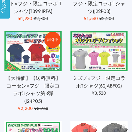
フジ・限定コラボTシャ
イト×フジ・限定コラボ T
ツ(J22P03)
シャツ(T3991RFA)
販
通
販
通
¥1,540
¥2,200
¥1,980
¥2,800
売
常
売
常
価
価
価
価
格
格
格
格
割引中
【大特価】【送料無料】
ミズノ×フジ・限定コラ
ゴーセン×フジ 限定コ
ボTシャツ(62JABF02)
通
ラボTシャツ第3弾
¥3,520
常
(J24P05)
価
販
通
¥2,200
¥2,750
格
売
常
価
価
格
格