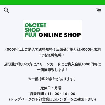
コ
ン
テ
ン
ツ
に
ス
キ
ッ
ラ
4000円以上ご購入で送料無料！店頭受け取りは4000円未満
プ
でも送料無料！
ケ
す
店頭受け取りの方はグリーンカードにご購入金額1000円毎に
る
ッ
一個捺印致します！
ト
※一部捺印対象外があります。
シ
定休日：月曜
営業時間：11：00～16：00
ョ
(トップページの下部
営業日カレンダー
をご確認下さい)