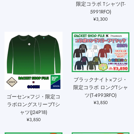
売
常
限定コラボ Tシャツ(T-
価
価
5991RFO)
格
格
通
¥3,300
常
価
格
ブラックナイト×フジ・
限定コラボ ロングTシャ
ツ(T-4993RFO)
ゴーセン×フジ・限定コ
通
¥3,850
ラボロングスリーブTシ
常
ャツ(J24P18)
価
通
¥3,850
格
常
価