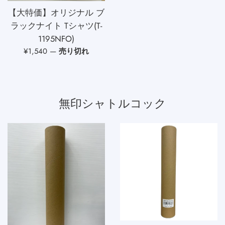
常
【大特価】オリジナル ブ
価
ラックナイト Tシャツ(T-
格
1195NFO)
通
¥1,540
—
売り切れ
常
価
格
無印シャトルコック