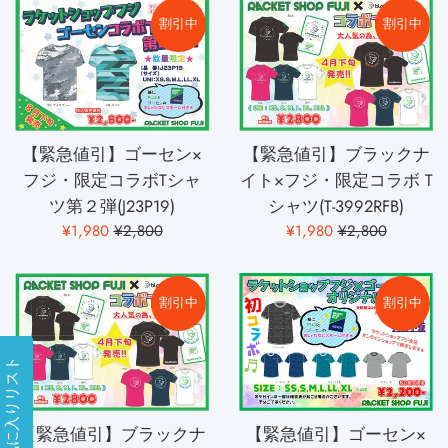
格
割引中
割引中
【緊急値引】ゴーセン×
【緊急値引】ブラックナ
フジ・限定コラボTシャ
イト×フジ・限定コラボ T
ツ第２弾(J23P19)
シャツ(T-3992RFB)
販
通
販
通
¥1,980
¥2,800
¥1,980
¥2,800
売
常
売
常
価
価
価
価
格
格
格
格
割引中
割引中
お気に入りリスト
【緊急値引】ゴーセン×
【緊急値引】ブラックナ